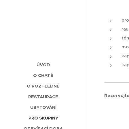
pro
rau
tém
mož
kap
ÚVOD
kap
O CHATĚ
O ROZHLEDNĚ
Rezervujte
RESTAURACE
UBYTOVÁNÍ
PRO SKUPINY
OTEVÍRACÍ DOBA