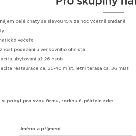
Pro skupiny na
nájem celé chaty se slevou 15% za noc včetně snídaně
ty
atické večeře
nost posezení u venkovního ohniště
acita ubytování až 26 osob
acita restaurace ca. 35-40 míst, letní terasa ca. 36 míst
 si pobyt pro svou firmu, rodinu či přátele zde:
Jméno a příjmení