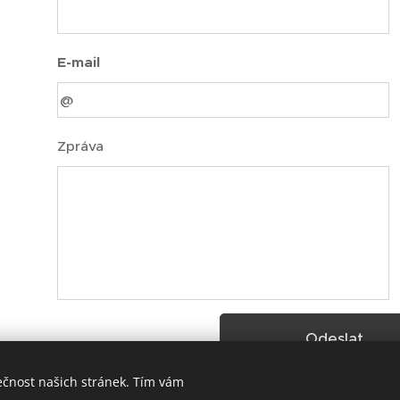
E-mail
Zpráva
Odeslat
ečnost našich stránek. Tím vám