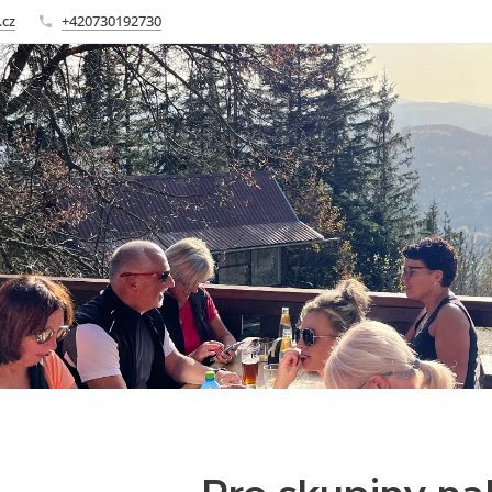
.cz
+420730192730